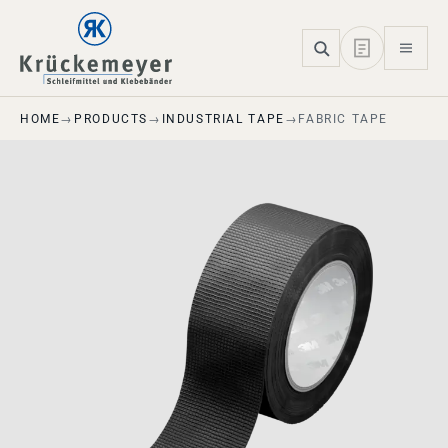
Skip to main navigation
Skip to main content
Skip to page footer
HOME
PRODUCTS
INDUSTRIAL TAPE
FABRIC TAPE